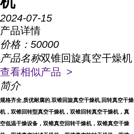
机
2024-07-15
产品详情
价格：
50000
产品名称
双锥回旋真空干燥机
查看相似产品 >
简介
规格齐全
,
质优耐腐的
,
双锥回旋真空干燥机
,
回转真空干燥
机，双锥回转型真空干燥机，双锥回转真空干燥机，真
空低温干燥设备，双锥真空回转干燥机，双锥真空干燥