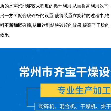
质的水蒸汽能够较大程度的循环利用,从而提高利用效率;
另一方面配合破碎杆的设置,使得装置在旋转的过程中,物
料不断翻腾碰撞,从而达到结块破碎的效果,提高了干燥的
效果.