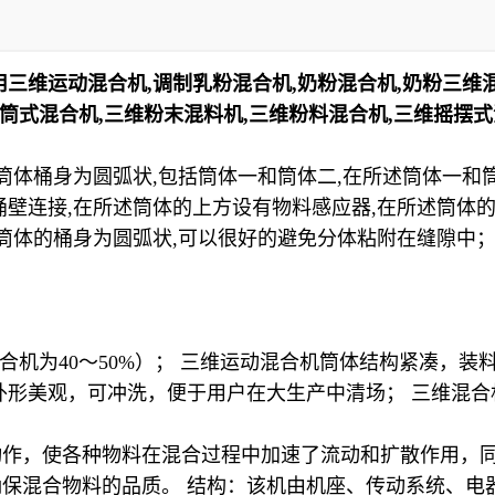
三维运动混合机,调制乳粉混合机,奶粉混合机,奶粉三维混
筒式混合机,三维粉末混料机,三维粉料混合机,三维摇摆式
筒体桶身为圆弧状,包括筒体一和筒体二,在所述筒体一和
桶壁连接,在所述筒体的上方设有物料感应器,在所述筒体
；筒体的桶身为圆弧状,可以很好的避免分体粘附在缝隙中
合机为
40
～
50%
）； 三维运动混合机筒体结构紧凑，装
外形美观，可冲洗，便于用户在大生产中清场； 三维混
动作，使各种物料在混合过程中加速了流动和扩散作用，
确保混合物料的品质。
结构：该机由机座、传动系统、电