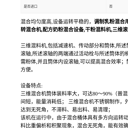
是否进口
否
混合均匀度高,设备运转平稳的，
调制乳粉混合用
转混合机,配方奶粉混合设备,干粉混料机,三维滚
三维混料机,包括减速机、传动部分和筒体,所述
滚轴,所述滚轴的两端通过活动栓与所述筒体的
需粉体,并且筒体内设滚轴,可以提高混合效率
方便。
设备特点
:
三维混合机筒体装料率大，可达
80
～
90%
（普混
间短，能量消耗低； 三维混合机不锈钢制作，
达到无死角，不滞料、易出料、易清理；
该机在运行中，由于混合桶体具有多方向运转
料比重偏析和积聚现象，混合无死角，能有效