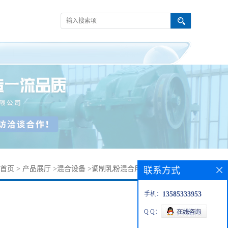
首页
>
产品展厅
>
混合设备
>
调制乳粉混合用三维运动混合机
联系方式
手机：
13585333953
Q Q：