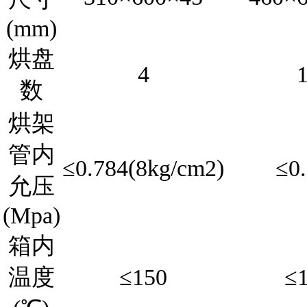
(mm)
烘盘
4
数
烘架
管内
≤0.784(8kg/cm2)
≤0
允压
(Mpa)
箱内
温度
≤150
≤