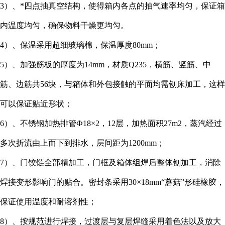
3）、*四点抽真空结构，使得箱内各点的抽气速率均匀，保证箱
内温度均匀，确保物料干燥更均匀。
4）、保温采用超细玻璃棉，保温厚度80mm；
5）、加强筋板的厚度为14mm，材质Q235，横筋、竖筋、中
筋、边筋共56块，与箱体和外包接触的平面均需刨床加工，这样
可以保证贴近形状；
6）、不锈钢加热排管Ф18×2，12层，加热面积27m2，蒸汽经过
多次折流由上而下到排水，层间距为1200mm；
7）、门铰链全部精加工，门框及箱体组焊后整体刨加工，消除
焊接变形影响门的贴合。密封条采用30×18mm“蘑菇”形硅橡胶，
保证使用温度和耐溶剂性；
8）、按规范进行焊接，过渡层与复层焊缝采用着色法以及放大