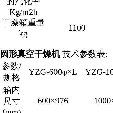
的汽化率
Kg/m2h
干燥箱重量
1100
kg
圆形真空干燥机
技术参数表:
参数/
YZG-600φ×L
YZG-1
规格
箱内
600×976
1000
尺寸
(mm)