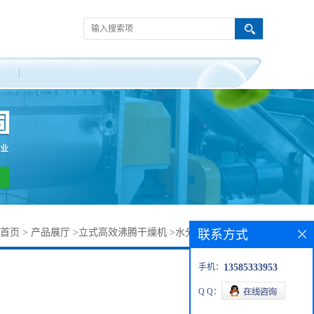
首页
>
产品展厅
>
立式高效沸腾干燥机
>
水分散颗粒剂干燥机
联系方式
手机：
13585333953
Q Q：