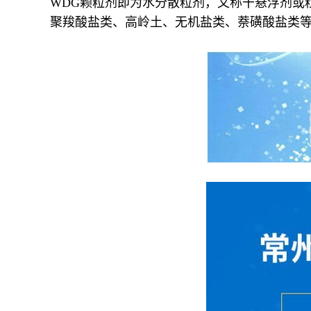
WDG颗粒剂即为水分散粒剂，又称干悬浮剂或
聚羧酸盐类、高岭土、无机盐类、萘磺酸盐类