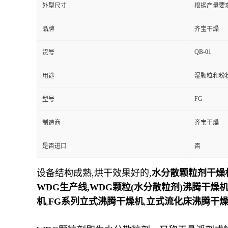
外型尺寸
根据产量要
品牌
齐宝干燥
QB-01
货号
用途
湿颗粒和粉
FG
型号
制造商
齐宝干燥
是否进口
否
设备结构成熟,烘干效果好的,
水分散颗粒剂干燥
WDG
生产线,WDG颗粒(水分散粒剂)沸腾干燥
机
,
FG系列立式沸腾干燥机
,
立式流化床沸腾干