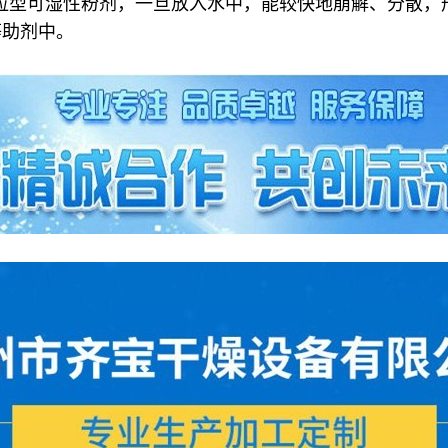
粒型可湿性粉剂，一旦放入水中，能较快地崩解、分散，
等助剂中。