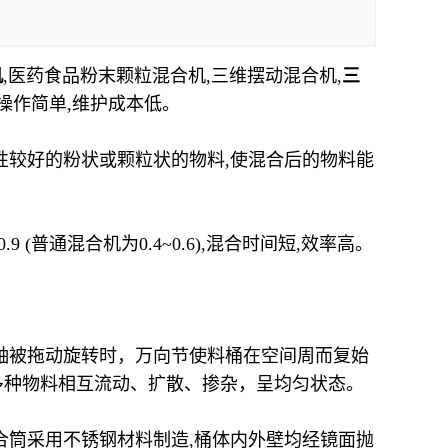
机
,医药食品粉末颗粒混合机,三维摆动混合机,
三
备操作简单,维护成本低。
性较好的粉状或颗粒状的物料,使混合后的物料能
0.9 (
普通混合机为
0.4
~
0.6)
,混合时间短,效率高。
。
动轴被拖动旋转时，万向节使料桶在空间周而复始
多种物料相互流动、扩散、掺杂，呈均匀状态。
合筒采用不锈钢材料制造,桶体内外壁均经镜面抛