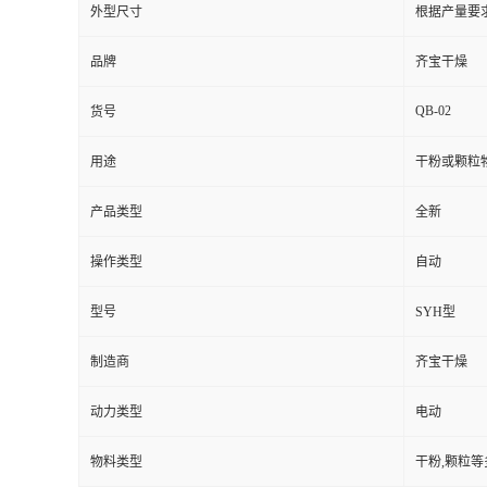
外型尺寸
根据产量要
品牌
齐宝干燥
QB-02
货号
用途
干粉或颗粒
产品类型
全新
操作类型
自动
型号
SYH型
制造商
齐宝干燥
动力类型
电动
物料类型
干粉,颗粒