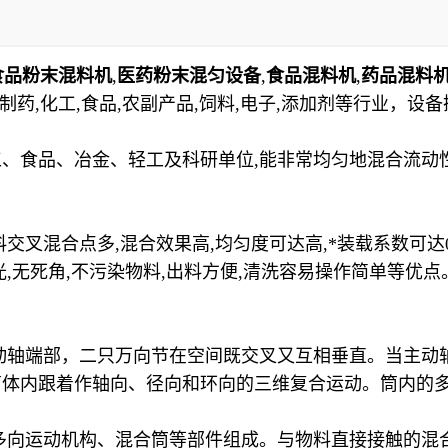
食品粉末混料机
,
医药粉末混匀设备
,
食品混料机
,
药品混料
于制药,化工,食品,农副产品,饲料,电子,添加剂等行业，设
、食品、冶金、轻工及科研单位,能非常均匀地混合流动
交叉混合点多,混合效果高,均匀度可达
高
,*装载系数可达
,无死角,不污染物料,出料方便,清洗容易操作简单等优点
从动轴端部，二只万向节在空间既交叉又互相垂直。当主
筒体内跟着作轴向、径向和环向的三维复合运动。筒内的
多向运动机构、混合筒等部件组成。与物料直接接触的混