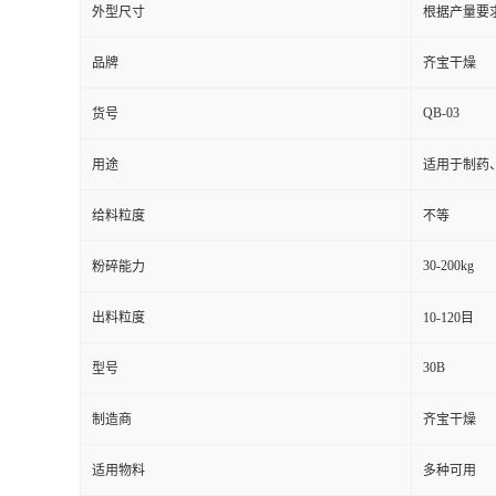
外型尺寸
根据产量要
品牌
齐宝干燥
QB-03
货号
用途
适用于制药
给料粒度
不等
30-200kg
粉碎能力
出料粒度
10-120目
30B
型号
制造商
齐宝干燥
适用物料
多种可用