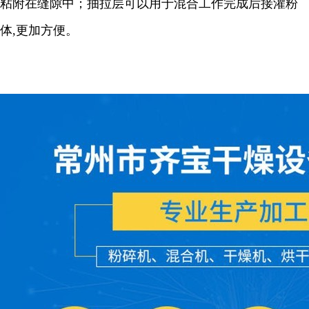
粘附在缝隙中；抽拉层可以用于混合工作完成后接灌粉
体,更加方便。