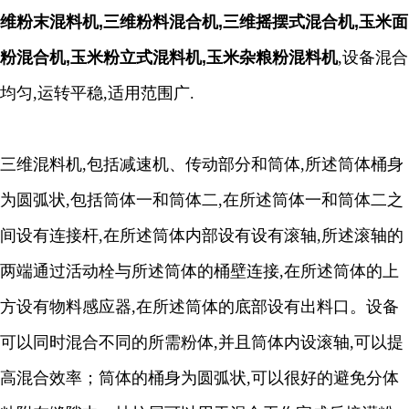
维粉末混料机,三维粉料混合机,三维摇摆式混合机,玉米面
粉混合机,玉米粉立式混料机,玉米杂粮粉混料机
,设备混合
均匀,运转平稳,适用范围广.
三维混料机,包括减速机、传动部分和筒体,所述筒体桶身
为圆弧状,包括筒体一和筒体二,在所述筒体一和筒体二之
间设有连接杆,在所述筒体内部设有设有滚轴,所述滚轴的
两端通过活动栓与所述筒体的桶壁连接,在所述筒体的上
方设有物料感应器,在所述筒体的底部设有出料口。设备
可以同时混合不同的所需粉体,并且筒体内设滚轴,可以提
高混合效率；筒体的桶身为圆弧状,可以很好的避免分体