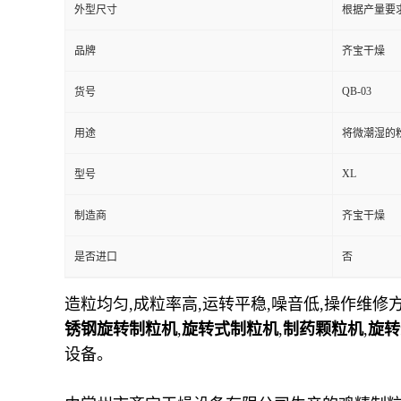
外型尺寸
根据产量要
品牌
齐宝干燥
QB-03
货号
用途
将微潮湿的
XL
型号
制造商
齐宝干燥
是否进口
否
造粒均匀,成粒率高,运转平稳,噪音低,操作维修方
锈钢旋转制粒机
,
旋转式制粒机
,
制药颗粒机
,
旋转
设备。