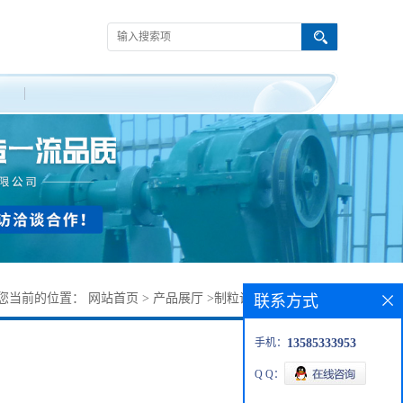
您当前的位置：
网站首页
>
产品展厅
>
制粒设备
>
西药造粒机
联系方式
手机：
13585333953
Q Q：