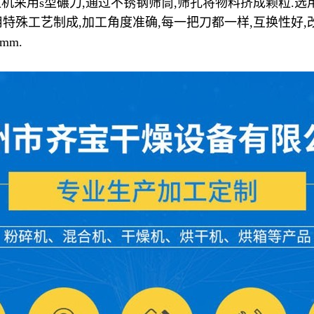
采用s型碾刀,通过不锈钢筛筒,筛孔将物料挤成颗粒.选
用特殊工艺制成,加工角度准确,每一把刀都一样,互换性好
mm.