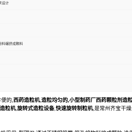
求设计
粉料碾挤成颗料
便的,
西药造粒机
,
造粒均匀的,小型制药厂西药颗粒剂造粒
造粒机
,
旋转式造粒设备
,
快速旋转制粒机
,
是常州齐宝干燥