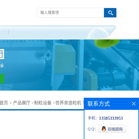
首页
>
产品展厅
>
制粒设备
>
苦荞茶造粒机 XL300旋转制粒机
联系方式
手机：
13585333953
Q Q：