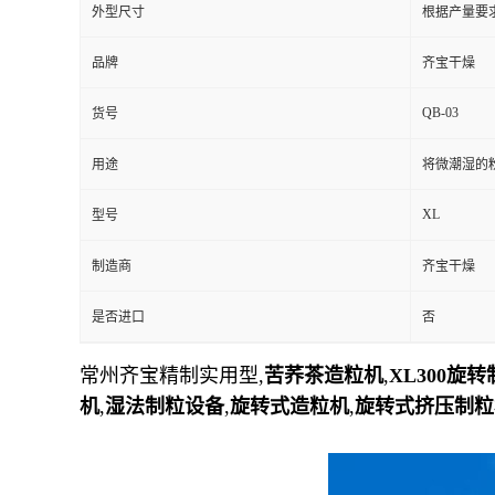
外型尺寸
根据产量要
品牌
齐宝干燥
QB-03
货号
用途
将微潮湿的
XL
型号
制造商
齐宝干燥
是否进口
否
常州齐宝精制实用型,
苦荞茶造粒机
,
XL300旋
机
,
湿法制粒设备
,
旋转式造粒机
,
旋转式挤压制粒