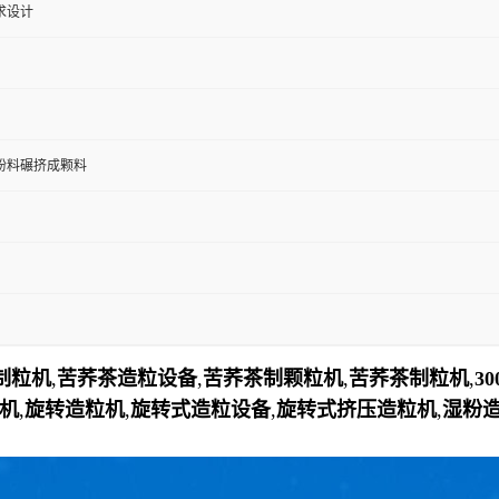
求设计
粉料碾挤成颗料
转制粒机
,
苦荞茶造粒
设备
,
苦荞茶制
颗粒机
,
苦荞茶
制粒机
,
3
机
,
旋转造粒机
,
旋转式造粒设备
,
旋转式挤压造粒机
,
湿粉