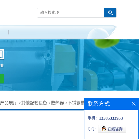
产品展厅
>
其他配套设备
>
散热器
>
不锈钢散热器 螺旋鳍片管
联系方式
手机：
13585333953
Q Q：