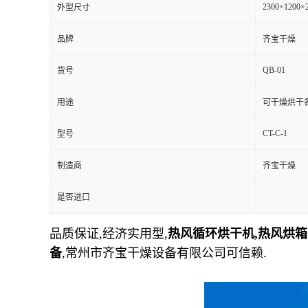
2300×1200×
外型尺寸
品牌
齐宝干燥
QB-01
货号
用途
可干燥烘干
CT-C-1
型号
制造商
齐宝干燥
是否进口
品质保证,经济实用型,
热风循环烘干机,热风烘
备
,常州市齐宝干燥设备有限公司可信赖.