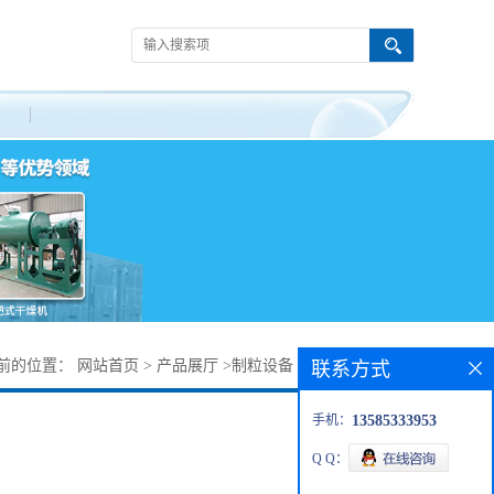
前的位置：
网站首页
>
产品展厅
>
制粒设备
>
双头摇摆制粒机
联系方式
手机：
13585333953
Q Q：