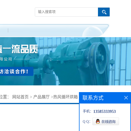
位置：
网站首页
>
产品展厅
>
热风循环烘箱
>
不锈钢蒸汽烘房
联系方式
手机：
13585333953
Q Q：