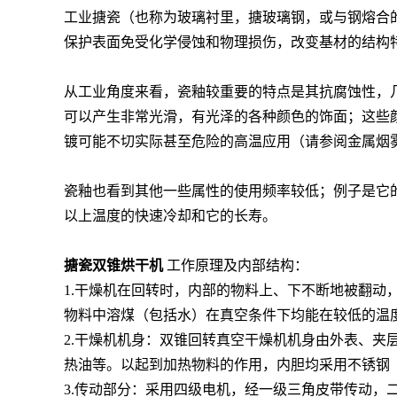
工业搪瓷（也称为玻璃衬里，搪玻璃钢，或与钢熔合
保护表面免受化学侵蚀和物理损伤，改变基材的结构
从工业角度来看，瓷釉较重要的特点是其抗腐蚀性，
可以产生非常光滑，有光泽的各种颜色的饰面；这些
镀可能不切实际甚至危险的高温应用（请参阅金属烟
瓷釉也看到其他一些属性的使用频率较低；例子是它的
以上温度的快速冷却和它的长寿。
搪瓷双锥烘干机
工作原理及内部结构：
1.干燥机在回转时，内部的物料上、下不断地被翻动，
物料中溶煤（包括水）在真空条件下均能在较低的温
2.干燥机机身：双锥回转真空干燥机机身由外表、
热油等。以起到加热物料的作用，内胆均采用不锈钢
3.传动部分：采用四级电机，经一级三角皮带传动，