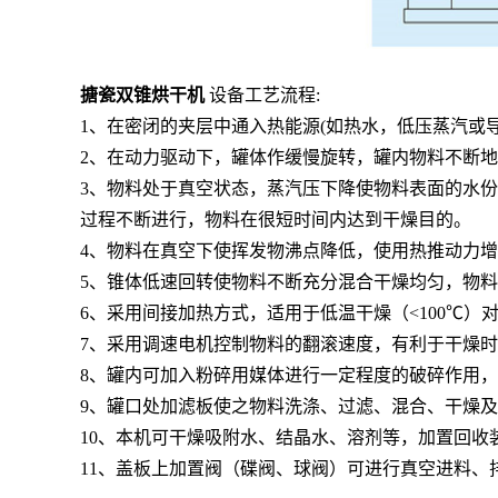
搪瓷双锥烘干机
设备工艺流程:
1、在密闭的夹层中通入热能源(如热水，低压蒸汽或
2、在动力驱动下，罐体作缓慢旋转，罐内物料不断
3、物料处于真空状态，蒸汽压下降使物料表面的水份
过程不断进行，物料在很短时间内达到干燥目的。
4、物料在真空下使挥发物沸点降低，使用热推动力
5、锥体低速回转使物料不断充分混合干燥均匀，物料
6、采用间接加热方式，适用于低温干燥（<100℃
7、采用调速电机控制物料的翻滚速度，有利于干燥
8、罐内可加入粉碎用媒体进行一定程度的破碎作用
9、罐口处加滤板使之物料洗涤、过滤、混合、干燥
10、本机可干燥吸附水、结晶水、溶剂等，加置回收
11、盖板上加置阀（碟阀、球阀）可进行真空进料、