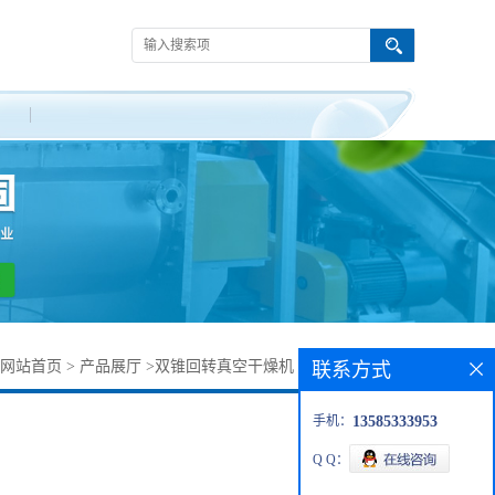
网站首页
>
产品展厅
>
双锥回转真空干燥机
>
搪瓷双锥烘干机
联系方式
手机：
13585333953
Q Q：