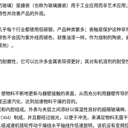
的玻璃）是搪瓷（也称为玻璃搪瓷）用于工业应用而非艺术应用
特性并改善产品的外观。
几乎每个行业都使用低碳钢，产品种类繁多；瓷釉是保护这种非
颜色不会因为紫外线而褪色，就像油漆一样。作为烧制的陶瓷，
雾热）。
耐磨性，它可以比许多金属表现得更好；其对有机溶剂的耐受性，
使物料不断地更新与器壁接触的表面，从而充分利用器壁传导的热量
度迅速汽化，达到加速物料干燥的目的。
夹层和内胆组成。外表与夹层之间添好以保温性良好的超细玻璃棉
（304）制成，并且都经过抛光，以便于冲洗，来满足物料无菌
二级减速机链轮传动干燥绕水平轴线作低速旋转。该机设有变频控制