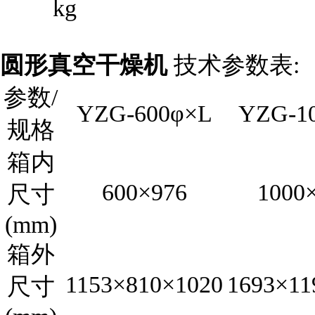
kg
圆形真空干燥机
技术参数表:
参数/
YZG-600φ×L
YZG-1
规格
箱内
600×976
1000
尺寸
(mm)
箱外
1153×810×1020
1693×11
尺寸