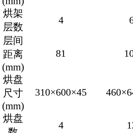
(mm)
烘架
4
层数
层间
81
1
距离
(mm)
烘盘
310×600×45
460×6
尺寸
(mm)
烘盘
4
1
数