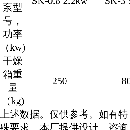
SK-0.8 2.2kw
SK-3 
泵型
号，
功率
（kw)
干燥
箱重
250
8
量
（kg)
上述数据。仅供参考。如有特
殊要求，本厂提供设计，咨询