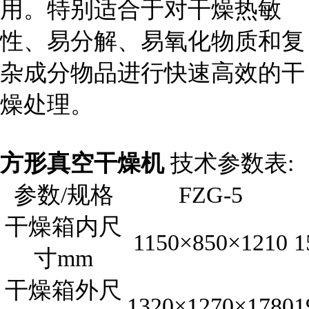
用。特别适合于对干燥热敏
性、易分解、易氧化物质和复
杂成分物品进行快速高效的干
燥处理。
方形真空干燥机
技术参数表:
参数/规格
FZG-5
干燥箱内尺
1150×850×1210
1
寸mm
干燥箱外尺
1320×1270×1780
1