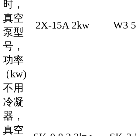
时，
真空
2X-15A 2kw
W3 5
泵型
号，
功率
（kw)
不用
冷凝
器，
真空