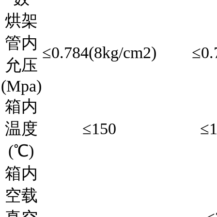
烘架
管内
≤0.784(8kg/cm2)
≤0.
允压
(Mpa)
箱内
温度
≤150
≤1
(℃)
箱内
空载