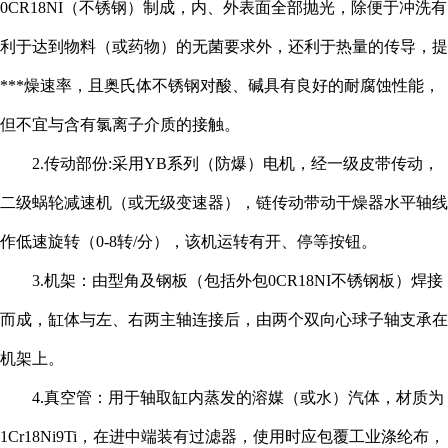
0CR18NI（不锈钢）制成，内、外表面全部抛光，除便于冲洗有
利于达到物料（或药物）的无菌要求外，还利于热量的传导，提
***燥速率，且奥氏体不锈钢对酸、碱具有良好的耐腐蚀性能，
但不宜与含有氯离子介质的接触。
2.传动部份:采用YB系列（防爆）电机，经一级皮带传动，
二级蜗轮减速机（或无级变速器），链传动带动干燥器水平轴线
作低速旋转（0-8转/分），该机运转有开、停等按钮。
3.机架：由型角及钢板（包括外包0CR18NI不锈钢板）焊接
而成，缸体与左、右两主轴连接后，由两个双向心球子轴支承在
机架上。
4.真空管：用于轴取缸内蒸发的溶媒（或水）汽体，材质为
1Cr18Ni9Ti，在进中端装有过滤器，使用时应包覆工业涤纶布，