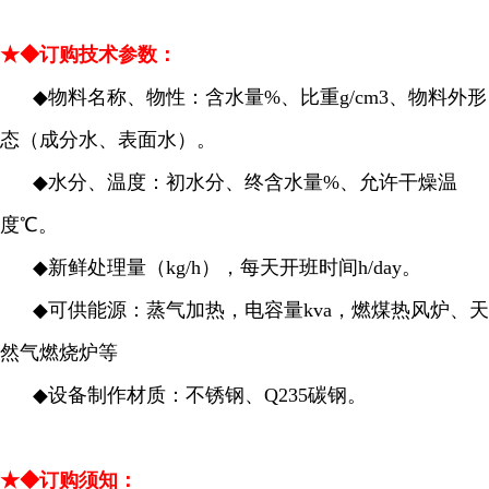
★◆订购技术参数：
◆
物料名称、物性：含水量%、比重g/cm3、物料外形
态（成分水、表面水）。
◆
水分、温度：初水分、终含水量%、允许干燥温
度℃。
◆
新鲜处理量（kg/h），每天开班时间h/day。
◆
可供能源：蒸气加热，电容量kva，燃煤热风炉、天
然气燃烧炉等
◆
设备制作材质：不锈钢、Q235碳钢。
★◆订购须知：