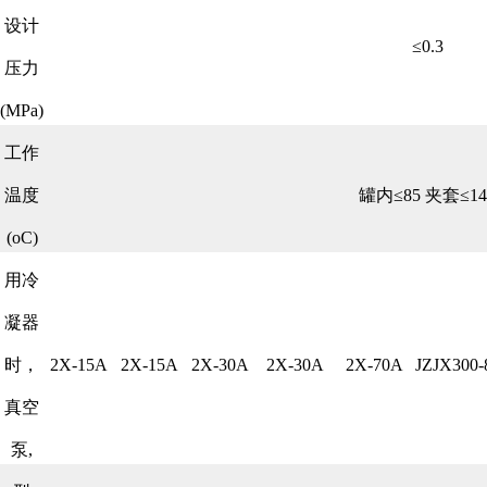
设计
≤0.3
压力
(MPa)
工作
温度
罐内≤85 夹套≤14
(oC)
用冷
凝器
时，
2X-15A
2X-15A
2X-30A
2X-30A
2X-70A
JZJX300-
真空
泵,