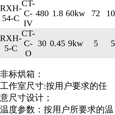
CT-
RXH-
C-
480
1.8
60kw
72
10
54-C
IV
CT-
RXH-
C-
30
0.45
9kw
5
5
5-C
O
非标烘箱：
工作室尺寸:按用户要求的任
意尺寸设计；
温度参数：按用户所要求的温