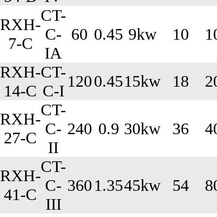
CT-
RXH-
C-
60
0.45
9kw
10
1
7-C
IA
RXH-
CT-
120
0.45
15kw
18
2
14-C
C-I
CT-
RXH-
C-
240
0.9
30kw
36
4
27-C
II
CT-
RXH-
C-
360
1.35
45kw
54
8
41-C
III