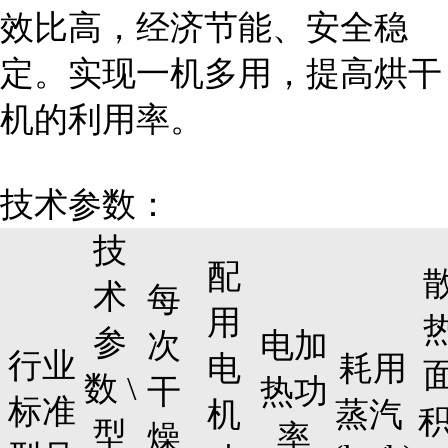
效比高，经济节能、安全稳
定。实现一机多用，提高烘干
机的利用率。
技术参数：
技
配
术
每
用
参
次
电加
行业
电
耗用
数 \
干
热功
标准
机
蒸汽
型
燥
率