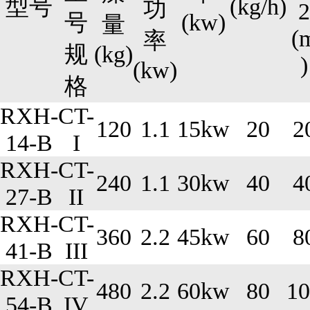
型号
(kg/h)
功
2
号
(kw)
量
(
率
规
(kg)
)
(kw)
格
RXH-
CT-
120
1.1
15kw
20
2
14-B
I
RXH-
CT-
240
1.1
30kw
40
4
27-B
II
RXH-
CT-
360
2.2
45kw
60
8
41-B
III
RXH-
CT-
480
2.2
60kw
80
10
54-B
IV