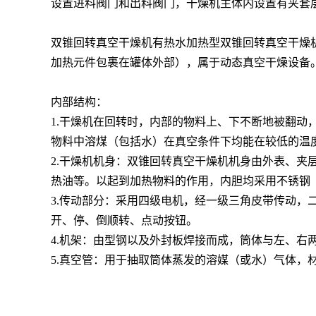
设置进料阀门和出料阀门，干燥机主体内设置有夹套
双锥回转真空干燥机有热水加热型双锥回转真空干燥
加热元件包裹在罐体外部），属于动态真空干燥设备
内部结构：
1.干燥机在回转时，内部的物料上、下不断地被翻动，
物料中溶煤（包括水）在真空条件下均能在较低的温
2.干燥机机身：双锥回转真空干燥机机身由外表、
热油等。以起到加热物料的作用，内胆均采用不锈钢
3.传动部分：采用四级电机，经一级三角皮带传动，
开、停、倒顺转、点动按钮。
4.机架：由型钢以及外封板焊接而成，筒体与左、右
5.真空管：用于抽取筒体蒸发的溶媒（或水）气体，