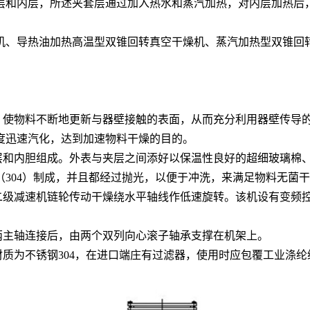
层和内层，所述夹套层通过加入热水和蒸汽加热，对内层加热后
机、导热油加热高温型双锥回转真空干燥机、蒸汽加热型双锥回
。
使物料不断地更新与器壁接触的表面，从而充分利用器壁传导的热量
度迅速汽化，达到加速物料干燥的目的。
夹层和内胆组成。外表与夹层之间添好以保温性良好的超细玻璃棉
（304）制成，并且都经过抛光，以便于冲洗，来满足物料无菌
二级减速机链轮传动干燥绕水平轴线作低速旋转。该机设有变频控制
两主轴连接后，由两个双列向心滚子轴承支撑在机架上。
材质为不锈钢304，在进口端庄有过滤器，使用时应包覆工业涤