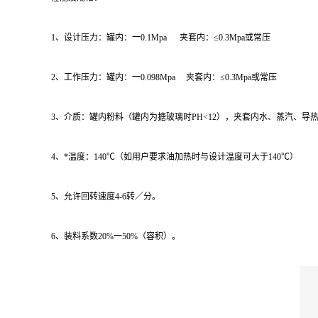
1、设计压力：罐内：一0.1Mpa 夹套内：≤0.3Mpa或常压
2、工作压力：罐内：一0.098Mpa 夹套内：≤0.3Mpa或常压
3、介质：罐内粉料（罐内为搪玻璃时PH<12），夹套内水、蒸汽、导
4、*温度：140℃（如用户要求油加热时与设计温度可大于140℃）
5、允许回转速度4-6转／分。
6、装料系数20%一50%（容积）。