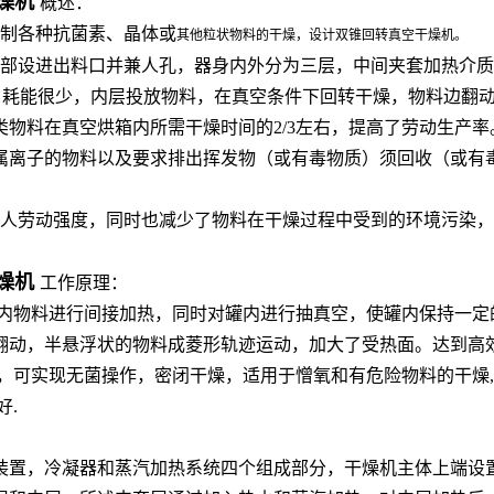
干燥机
概述：
制各种抗菌素、晶体或
其他粒状物料的干燥，设计双锥回转真空干燥机。
设进出料口并兼人孔，器身内外分为三层，中间夹套加热介质可以
很好，耗能很少，内层投放物料，在真空条件下回转干燥，物料边
物料在真空烘箱内所需干燥时间的2/3左右，提高了劳动生产
属离子的物料以及要求排出挥发物（或有毒物质）须回收（或有
人劳动强度，同时也减少了物料在干燥过程中受到的环境污染，提
干燥机
工作原理：
内物料进行间接加热，同时对罐内进行抽真空，使罐内保持一定
翻动，半悬浮状的物料成菱形轨迹运动，加大了受热面。达到高
，可实现无菌操作，密闭干燥，适用于憎氧和有危险物料的干燥
好.
装置，冷凝器和蒸汽加热系统四个组成部分，干燥机主体上端设