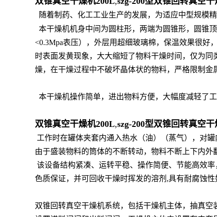
双锥真空干燥机200L
,
szg-200型双锥回转真空
随着制药、化工工业生产的发展，为适应中型规模精
本干燥机机身中间为圆柱形，两端为圆锥形，圆锥顶部
<0.3Mpa表压），外层用超细玻璃棉，保温效果
时表面发黄现象，大大缩短了物料干燥时间，仅为同类
燥，在干燥过程中不破坏晶体状的物料，严格限制金
本干燥机操作简单，进出物料方便，大幅度减轻了工
双锥真空干燥机200L
,
szg-200型双锥回转真空
工作时在罐体夹套内通入热水（油）（蒸气），对罐
由于盛装物料的筒体的不断转动，物料不断上下内外
该设备结构紧凑、运转平稳、操作简便、节能高效率
色质保证，并可回收干燥时挥发的溶剂,具有耐腐蚀性
双锥回转真空干燥机系统，包括干燥机主体，抽真空