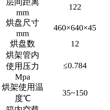
层间距离
122
mm
烘盘尺寸
460×640×45
mm
烘盘数
12
烘架管内
≤0.784
使用压力
Mpa
烘架使用温
35~150
度℃
箱内空载