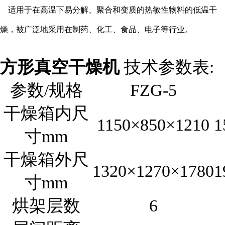
适用于在高温下易分解、聚合和变质的热敏性物料的低温干
燥，被广泛地采用在制药、化工、食品、电子等行业。
方形真空干燥机
技术参数表:
参数/规格
FZG-5
干燥箱内尺
1150×850×1210
1
寸mm
干燥箱外尺
1320×1270×1780
1
寸mm
烘架层数
6