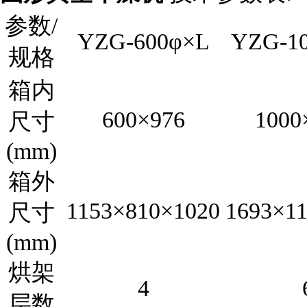
参数/
YZG-600φ×L
YZG-1
规格
箱内
600×976
1000
尺寸
(mm)
箱外
1153×810×1020
1693×1
尺寸
(mm)
烘架
4
层数