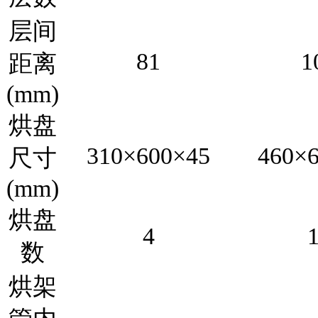
层间
81
1
距离
(mm)
烘盘
310×600×45
460×
尺寸
(mm)
烘盘
4
数
烘架