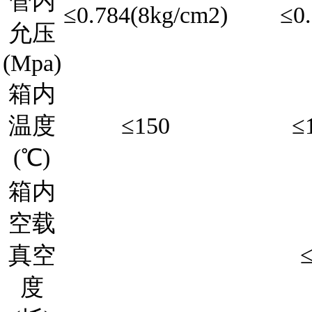
管内
≤0.784(8kg/cm2)
≤0
允压
(Mpa)
箱内
温度
≤150
≤
(℃)
箱内
空载
真空
≤
度