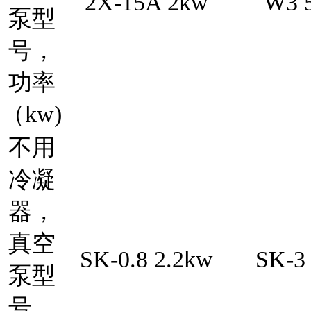
2X-15A 2kw
W3 
泵型
号，
功率
（kw)
不用
冷凝
器，
真空
SK-0.8 2.2kw
SK-3
泵型
号，