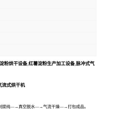
淀
粉
烘干设备
,
红薯淀
粉
生产加工设备
,
脉冲式气
气流式烘干机
制提纯—→真空脱水—→气流干燥—→打包成品。