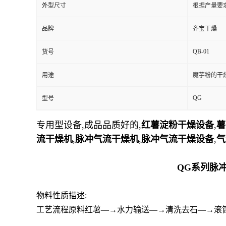
外型尺寸
根据产量要
品牌
齐宝干燥
QB-01
货号
用途
魔芋粉的干
QG
型号
专用型设备,成品品质好的,
红薯淀
粉干燥设备
,
薯
流干燥机
,
脉冲气流干燥机
,
脉冲气流干燥设备
,
气
QG系列
脉冲
物料性质描述:
工艺流程原料红薯—→水力输送—→清洗去石—→滚