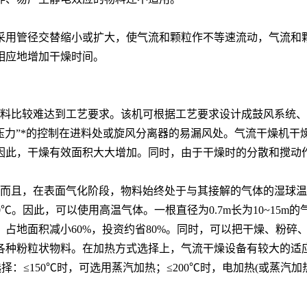
采用管径交替缩小或扩大，使气流和颗粒作不等速流动，气流和
相应地增加干燥时间。
料比较难达到工艺要求。该机可根据工艺要求设计成鼓风系统、
压力”*的控制在进料处或旋风分离器的易漏风处。气流干燥机
因此，干燥有效面积大大增加。同时，由于干燥时的分散和搅动
且，在表面气化阶段，物料始终处于与其接解的气体的湿球温度
℃。因此，可以使用高温气体。一根直径为0.7m长为10~15m
占地面积减小60%，投资约省80%。同时，可以把干燥、粉碎
各种粉粒状物料。在加热方式选择上，气流干燥设备有较大的适
：≤150℃时，可选用蒸汽加热；≤200℃时，电加热(或蒸汽加