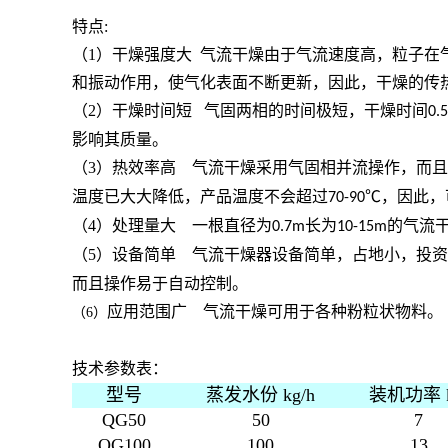
特点:
（1）干燥强度大 气流干燥由于气流速度高，粒子
和振动作用，使气化表面不断更新，因此，干燥的传
（2）干燥时间短 气固两相的时间极短，干燥时间
0.5
影响其质量。
（3）热效率高 气流干燥采用气固相并流操作，而
温度已大大降低，产品温度不会超过
℃，因此，
70-90
（4）处理量大 一根直径为
长为
的气流
0.7m
10-15m
（5）设备简单 气流干燥器设备简单，占地小，投
而且操作易于自动控制。
应用范围广
气流干燥可用于各种粉粒状物料。
（6）
技术参数表：
型号
蒸发水份 kg/h
装机功率 
QG50
50
7
QG100
100
13