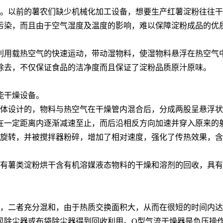
节。以前的薯农们缺少机械化加工设备，想要生产红薯淀粉往往
污染，而且由于空气湿度及温度的影响，难以保障淀粉成品的优
利用载热空气的快速运动，带动湿物料，使湿物料悬浮在热空气中
除去，不仅保证食品的洁净度而且保证了淀粉品质原汁原味。
能干燥设备。
体设计的，物料与热空气在干燥管内混合后，分成两股呈悬浮状
在一定距离内逐渐减速至止，而后沿相反方向加速并穿入原来的
旋转，并被搅拌器粉碎，增加了相对速度，强化了传热效果，含
有薯类淀粉烘干含有机溶媒液态物料的干燥和溶剂的回收，具有
，二者充分混和，由于热质交换面积大，从而在很短的时间内达
风除尘器或布袋除尘器得到回收利用。Q型气流干燥器是负压操作