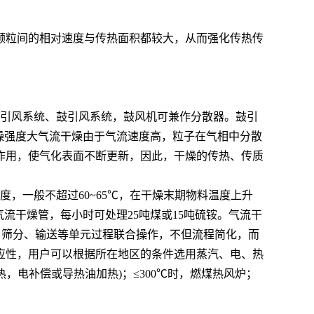
颗粒间的相对速度与传热面积都较大，从而强化传热传
引风系统、鼓引风系统，鼓风机可兼作分散器。鼓引
干燥强度大气流干燥由于气流速度高，粒子在气相中分散
作用，使气化表面不断更新，因此，干燥的传热、传质
，一般不超过60~65℃，在干燥末期物料温度上升
的气流干燥管，每小时可处理25吨煤或15吨硫铵。气流干
、筛分、输送等单元过程联合操作，不但流程简化，而
应性，用户可以根据所在地区的条件选用蒸汽、电、热
热，电补偿或导热油加热)；≤300℃时，燃煤热风炉；