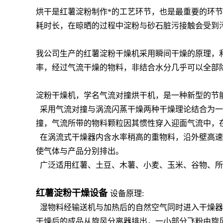
烘干是红薯淀粉制作*的工艺环节，也是最重要的环
耗时长，在晾晒的过程中淀粉与砂石脏污接触会受到
我公司生产的红薯淀粉干燥机采用瞬间干燥的原理，
率，经过气流干燥的物料，非结合水分几乎可以全部
淀粉干燥机，学名气流对撞烘干机，是一种新型的节
采用气流对撞与涡流闪蒸干燥两种干燥理论结合为一
撞，气流所带的物料颗粒因其惯性穿入迎面气流中，
在涡流式干燥器内含水率稍高的重物料，沿外壁高速
使气体与产品分别排出。
广泛适用红薯、土豆、木薯、小麦、玉米、谷物、所
红薯淀
粉干燥设备
设备原理:
湿物料经输送机与加热后的自然空气同时进入干燥器
干燥后的成品从旋风分离器排出，一小部分飞粉由旋