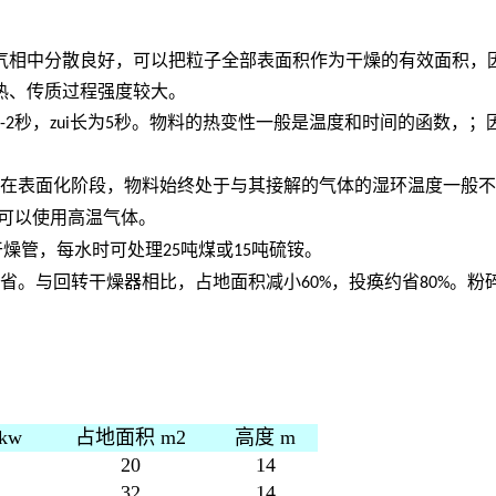
在气相中分散良好，可以把粒子全部表面积作为干燥的有效面积，
热、传质过程强度较大。
秒，
长为
秒。物料的热变性一般是温度和时间的函数，；
-2
zui
5
且在表面化阶段，物料始终处于与其接解的气体的湿环温度一般
可以使用高温气体。
干燥管，每水时可处理
吨煤或
吨硫铵。
25
15
资省。与回转干燥器相比，占地面积减小
，投痪约省
。粉
60%
80%
kw
占地面积 m2
高度 m
20
14
32
14