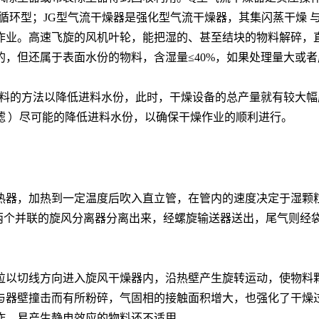
循环型；JG型气流干燥器是强化型气流干燥器，其集闪蒸干燥 
作业。高速飞旋的风机叶轮，能把湿的、甚至结块的物料解碎，
，但还属于表面水份的物料，含湿量≤40%，如果处理量大或者
干料的方法以降低进料水份，此时，干燥设备的总产量就有较大
滤
）尽可能的降低进料水份，以确保干燥作业的顺利进行。
热器，加热到一定温度后吹入直立管，在管内的速度决定于湿颗
送到两个并联的旋风分离器分离出来，经螺旋输送器送出，尾气则
粒以切线方向进入旋风干燥器内，沿热壁产生旋转运动，使物料
与器壁撞击而有所粉碎，气固相的接触面积增大，也强化了干燥
炸、易产生静电效应的物料还不适用。