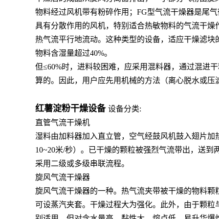
物料经过风机带有粉碎作用；FG型气流干燥器是尾气
具有分散作用的风机，特别适合热敏物料的气流干燥
热气流平行地流动。这种类型的设备，适应干燥滤块的
物料含湿量超过40%。
但≤60%时，进料较困难，应采用混料器，通过混进
算的。因此，用户应先用机械的方法（离心脱水或压
红薯淀
粉干燥设备
设备分类:
直管气流干燥机
湿料由加料器加入直立管，空气经鼓风机鼓入翅片加
10~20米/秒）。已干燥的颗粒被强烈气流带出，
采用二级或多级串联流程。
旋风气流干燥器
旋风气流干燥器的一种。热气流夹带被干燥的物料颗
可设蒸汽夹套。干燥过程大为强化。此外，由于颗粒
别适用。但对含水量高、黏性大、熔点低、易升华爆