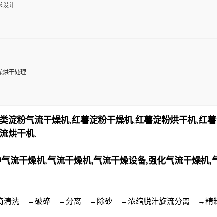
求设计
燥烘干处理
类淀粉气流干燥机
,
红薯淀
粉
干燥机
,
红薯淀
粉
烘干机
,
红薯
流烘干机
.
气流干燥机,
气流干燥机,气流干燥设备,强化气流干燥机,
筒清洗—→破碎—→分离—→除砂—→浓缩脱汁旋流分离—→精