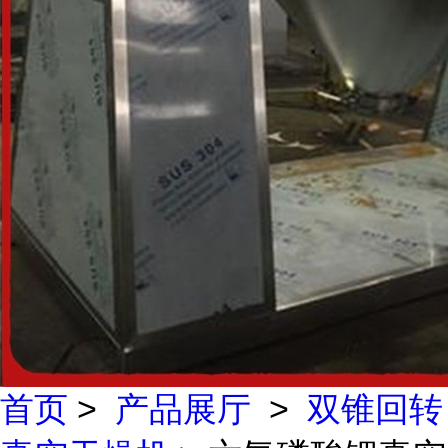
首页
>
产品展厅
>
双锥回转