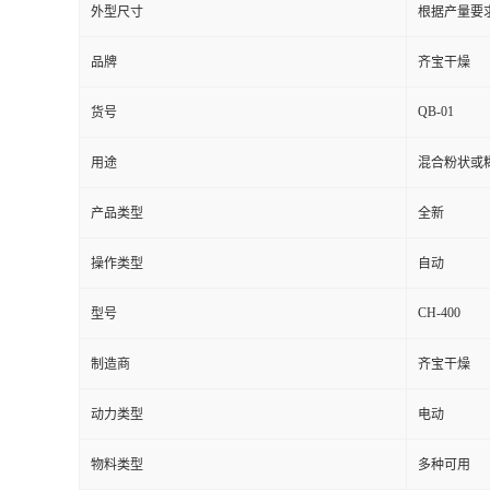
外型尺寸
根据产量要
品牌
齐宝干燥
QB-01
货号
用途
混合粉状或
产品类型
全新
操作类型
自动
CH-400
型号
制造商
齐宝干燥
动力类型
电动
物料类型
多种可用